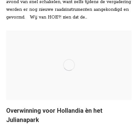
avond van snel schakelen, want zelfs tijdens de vergadering
werden er nog nieuwe raadsinstrumenten aangekondigd en
gevormd. Wij van HOE?! zien dat de…
Overwinning voor Hollandia èn het
Julianapark
Nieuws
Door
Lisa Klinkenberg
mei 14, 2025