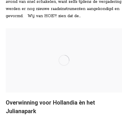
avond van snel schakelen, want zelfs tijdens de vergadering
werden er nog nieuwe raadsinstrumenten aangekondigd en
gevormd. Wij van HOE?! zien dat de…
Overwinning voor Hollandia èn het
Julianapark
Nieuws
Door
Lisa Klinkenberg
mei 14, 2025